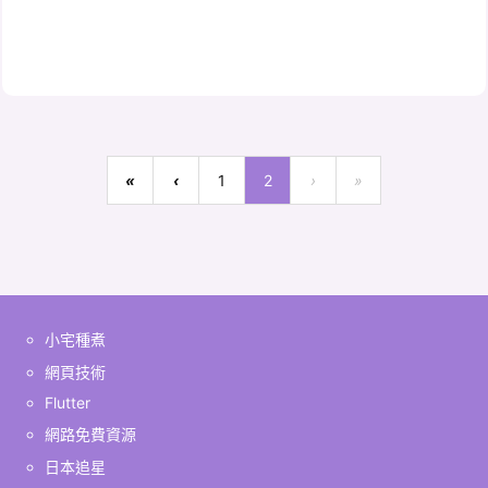
«
‹
1
2
›
»
小宅種煮
網頁技術
Flutter
網路免費資源
日本追星