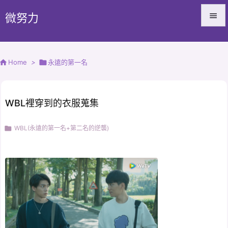
微努力


Menu


Home
>

永遠的第一名
Sidebar

Prev
WBL裡穿到的衣服蒐集

Next

WBL(永遠的第一名+第二名的逆襲)

Search