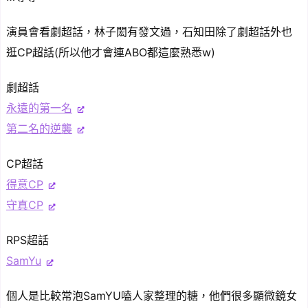
演員會看劇超話，林子閎有發文過，石知田除了劇超話外也
逛CP超話(所以他才會連ABO都這麼熟悉w)
劇超話
永遠的第一名
第二名的逆襲
CP超話
得意CP
守真CP
RPS超話
SamYu
個人是比較常泡SamYU嗑人家整理的糖，他們很多顯微鏡女