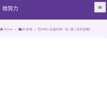
微努力


Menu


Home
>

BL影視
>

WBL(永遠的第一名+第二名的逆襲)
Sidebar

Prev

Next

Search