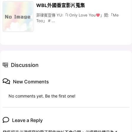
WBL外國番宣影片蒐集
菲律賓宣傳 YU:「I Only Love You
」閎:「Me
Too」 # ...
Discussion
New Comments
No comments yet. Be the first one!
Leave a Reply