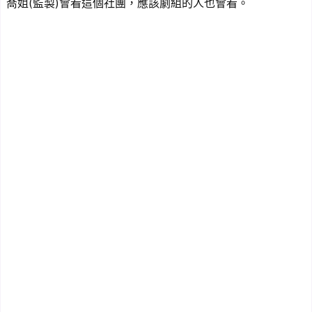
喬姐(監製)會看這個社團，應該劇組的人也會看。