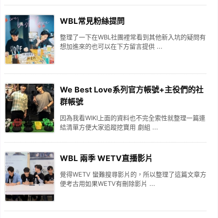
WBL常見粉絲提問
整理了一下在WBL社團裡常看到其他新入坑的疑問有
想加進來的也可以在下方留言提供 ...
We Best Love系列官方帳號+主役們的社
群帳號
因為我看WIKI上面的資料也不完全索性就整理一篇連
結清單方便大家追蹤挖寶用 劇組 ...
WBL 兩季 WETV直播影片
覺得WETV 蠻難搜尋影片的，所以整理了這篇文章方
便考古用如果WETV有刪除影片 ...