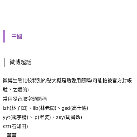
中國
微博超話
微博生態比較特別的點大概是熱愛用簡稱(可能怕被官方封帳
號？之類的)
常用發音取字頭簡稱
lzh(林子閎)、llb(林老闆)、gsd(高仕德)
yyt(楊宇騰)、lp(老婆)、zsy(周書逸)
szt(石知田)
…等等