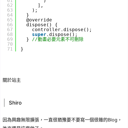
61
)
62
],
63
);
64
}
65
@override
66
dispose() {
67
controller.dispose();
68
super
.dispose();
69
} 
//動畫必要元素不可刪除
70
71
}
關於站主
Shiro
因為興趣無限擴張，一直很猶豫要不要寫一個很雜的Blog，