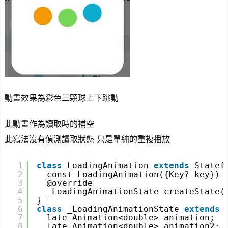
動畫效果為彩色三顆球上下跳動
此動畫作為讀取時的補空
此寫法沒有偵測讀取狀態 只是單純的重複播放
1
class
LoadingAnimation 
extends
Statef
2
const LoadingAnimation({Key? key}) 
3
@override
4
_LoadingAnimationState createState(
5
}
6
class
_LoadingAnimationState 
extends
7
late Animation<double> animation;
8
late Animation<double> animation2;