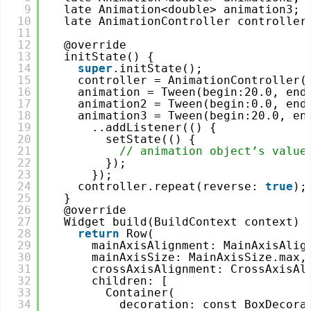
9
late Animation<double> animation3;
10
late AnimationController controller
11
12
@override
13
initState() {
14
super
.initState();
15
controller = AnimationController(
16
animation = Tween(begin:20.0, end
17
animation2 = Tween(begin:0.0, end
18
animation3 = Tween(begin:20.0, en
19
..addListener(() {
20
setState(() {
21
// animation object’s value
22
});
23
});
24
controller.repeat(reverse: 
true
);
25
}
26
@override
27
Widget build(BuildContext context) 
28
return
Row(
29
mainAxisAlignment: MainAxisAlig
30
mainAxisSize: MainAxisSize.max,
31
crossAxisAlignment: CrossAxisAl
32
children: [
33
Container(
34
decoration: const BoxDecora