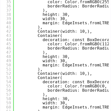
35
color: Color.fromRGBO(255
36
borderRadius: BorderRadiu
37
),
38
height: 30,
39
width: 30,
40
margin: EdgeInsets.fromLTRB
41
),
42
Container(width: 10,),
43
Container(
44
decoration: const BoxDecora
45
color: Color.fromRGBO(112
46
borderRadius: BorderRadiu
47
),
48
height: 30,
49
width: 30,
50
margin: EdgeInsets.fromLTRB
51
),
52
Container(width: 10,),
53
Container(
54
decoration: const BoxDecora
55
color: Color.fromRGBO(0, 
56
borderRadius: BorderRadiu
57
),
58
height: 30,
59
width: 30,
60
margin: EdgeInsets.fromLTRB