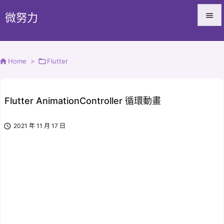
微努力


Menu


Home
>

Flutter
Sidebar

Prev
Flutter AnimationController 循環動畫

Next

2021 年 11 月 17 日

Search