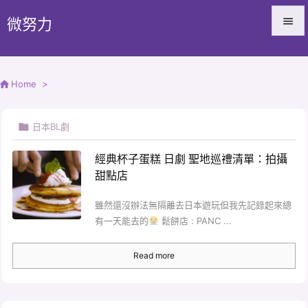
微努力


Menu


Home
>
Sidebar


日本BL劇
Prev

經典杯子蛋糕 日劇 聖地巡禮清單：拍攝
Next
甜點店

雖然還沒辦法無隔離去日本遊玩但我先記錄起來總
Search
有一天能去的
鬆餅店 : PANC ...
Read more