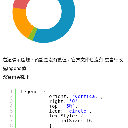
右邊標示區塊、預設是沒有數值，官方文件也沒有 需自行改
寫legend值
改寫內容如下
1
legend: {
2
orient: 
'vertical'
,
3
right: 
'0'
,
4
top: 
'5%'
,
5
icon: 
"circle"
,
6
textStyle: {
7
fontSize: 16
8
},