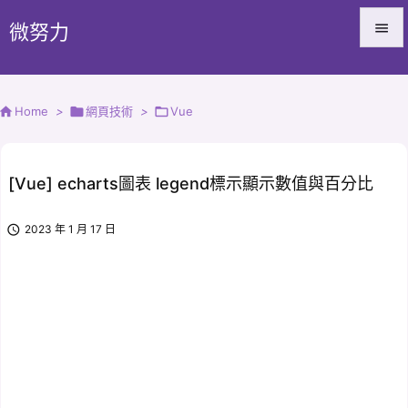
微努力


Menu


Home
>

網頁技術
>

Vue
Sidebar

Prev
[Vue] echarts圖表 legend標示顯示數值與百分比

Next

2023 年 1 月 17 日

Search