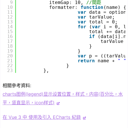
9
itemGap: 10, 
//間距
10
formatter: 
function
(name) {
11
var
data = option
12
var
tarValue;
13
var
total = 0;
14
for
(
var
i = 0, l
15
total += data
16
if
(data[i].n
17
tarValue 
18
}
19
}
20
var
p = ((tarValu
21
return
name + 
" "
22
}
23
},
相關參考資料:
charts图例(legend)显示设置位置，样式，内容(百分比，水
平，竖直显示，icon样式)
在 Vue 3 中 使用及引入 ECharts 紀錄