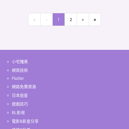
«
‹
1
2
›
»
小宅種煮
網頁技術
Flutter
網路免費資源
日本追星
遊戲技巧
BL影視
電影&影星分享