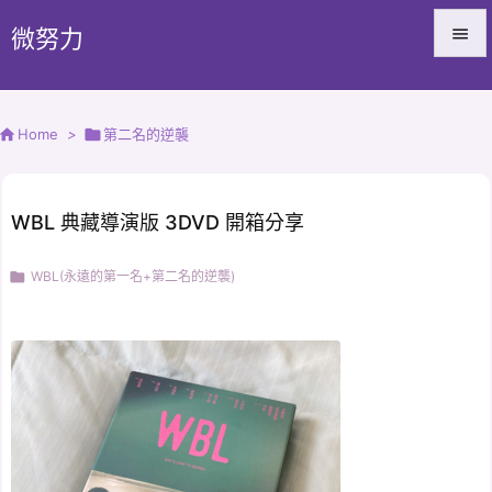
微努力


Menu


Home
>

第二名的逆襲
Sidebar

Prev
WBL 典藏導演版 3DVD 開箱分享

Next

WBL(永遠的第一名+第二名的逆襲)

Search