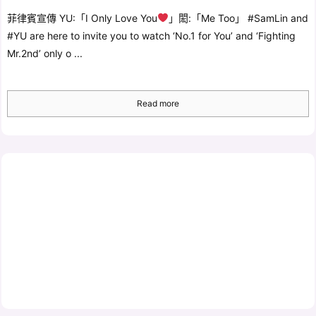
菲律賓宣傳 YU:「I Only Love You
」閎:「Me Too」 #SamLin and
#YU are here to invite you to watch ‘No.1 for You’ and ‘Fighting
Mr.2nd’ only o ...
Read more