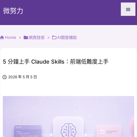
微努力


Menu


Home
>

網頁技術
>

AI開發補助
Sidebar

Prev
5 分鐘上手 Claude Skills：前端低難度上手

Next

2026 年 5 月 5 日

Search