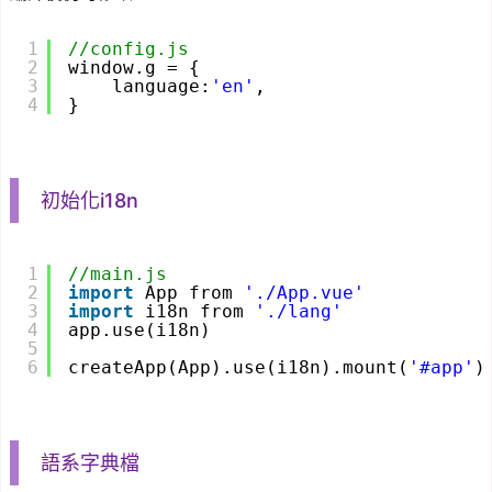
1
//config.js
2
window.g = {
3
language:
'en'
,
4
}
初始化i18n
1
//main.js
2
import
App from 
'./App.vue'
3
import
i18n from 
'./lang'
4
app.use(i18n)
5
6
createApp(App).use(i18n).mount(
'#app'
)
語系字典檔