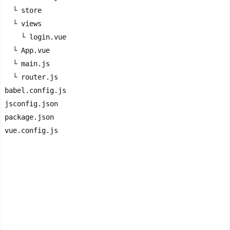
  └ store

  └ views

    └ login.vue

  └ App.vue

  └ main.js

  └ router.js

babel.config.js

jsconfig.json

package.json
