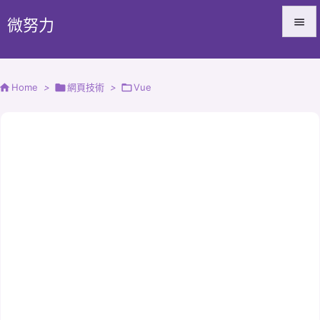
微努力


Menu


Home
>

網頁技術
>

Vue
Sidebar

Prev

Next

Search