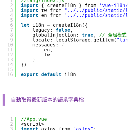
1
//lang/index.js
2
import
{ createI18n } from 
'vue-i18n/
3
import
tw from 
"../../public/static/l
4
import
en from 
'../../public/static/l
5
6
let
i18n = createI18n({
7
legacy: 
false
,
8
globalInjection: 
true
, 
// 全局模式
9
locale: localStorage.getItem(
"lan
10
messages: {
11
en,
12
tw
13
}
14
})
15
16
export
default
i18n
自動取得最新版本的語系字典檔
1
//App.vue
2
<script>
3
import
axios from 
"axios"
;