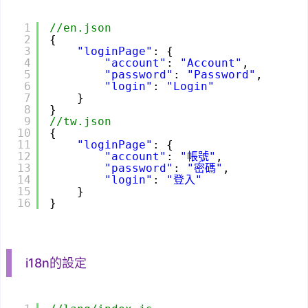
1
//en.json
2
{
3
"loginPage"
: {
4
"account"
: 
"Account"
,
5
"password"
: 
"Password"
,
6
"login"
: 
"Login"
7
}
8
}
9
//tw.json
10
{
11
"loginPage"
: {
12
"account"
: 
"帳號"
,
13
"password"
: 
"密碼"
,
14
"login"
: 
"登入"
15
}
16
}
i18n的設定