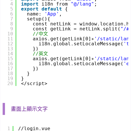
4
import
i18n from 
"@/lang"
;
5
export
default
{
6
name: 
'App'
,
7
setup(){
8
const netLink = window.location.h
9
const getLink = netLink.split(
"/#
10
//中文
11
axios.get(getLink[0]+
'/static/lan
12
i18n.global.setLocaleMessage(
't
13
})
14
//英文
15
axios.get(getLink[0]+
'/static/lan
16
i18n.global.setLocaleMessage(
'e
17
})
18
}
19
}
20
</script>
畫面上顯示文字
1
//login.vue