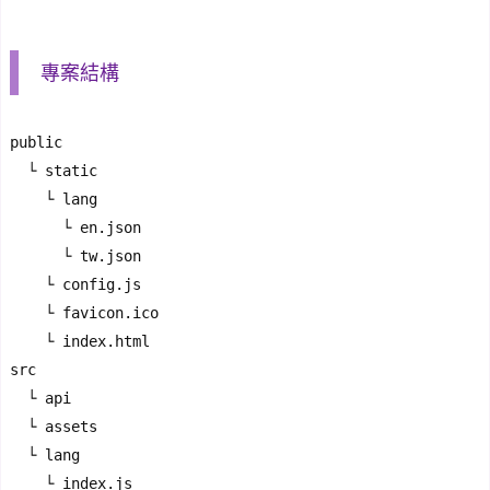
專案結構
public

  └ static

    └ lang

      └ en.json

      └ tw.json

    └ config.js

    └ favicon.ico

    └ index.html

src

  └ api

  └ assets

  └ lang

    └ index.js
