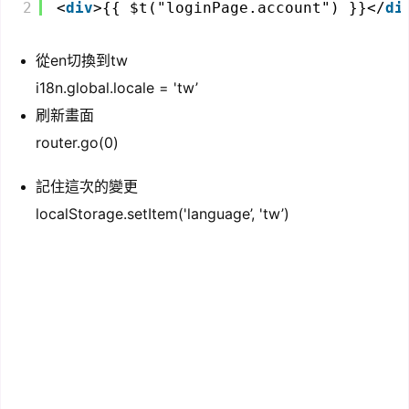
2
<
div
>{{ $t("loginPage.account") }}</
di
從en切換到tw
i18n.global.locale = 'tw’
刷新畫面
router.go(0)
記住這次的變更
localStorage.setItem('language’, 'tw’)